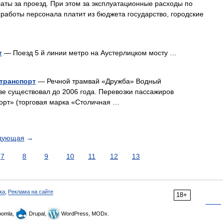
аты за проезд. При этом за эксплуатационные расходы по
работы персонала платит из бюджета государство, городские
т
— Поезд 5 й линии метро на Аустерлицком мосту …
транспорт
— Речной трамвай «Дружба» Водный
е существовал до 2006 года. Перевозки пассажиров
рт» (торговая марка «Столичная …
дующая
→
7
8
9
10
11
12
13
ка
,
Реклама на сайте
18+
omla,
Drupal,
WordPress, MODx.