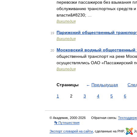
перевозки пассажиров без взымания пл
обслуживанию транспортных средств и 
власти&#8230; …
Википедия
Парижский общественный транспор
19
Википедия
Московский водный общественный 
20
общественный транспорт на реке Москв
осуществлялись ОАО «Пассажирский по
Википедия
Страницы
←
Предыдущая
Сле
1
2
3
4
5
6
© Академик, 2000-2026
Обратная связь:
Техподдерж
👣 Путешествия
Экспорт словарей на сайты
, сделанные на PHP,
Jo